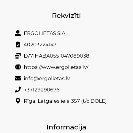
Rekvizīti
ERGOLIETAS SIA
40203224147
LV71HABA0551047089038
https://www.ergolietas.lv/
info@ergolietas.lv
+37129290676
Rīga, Latgales iela 357 (t/c DOLE)
Informācija