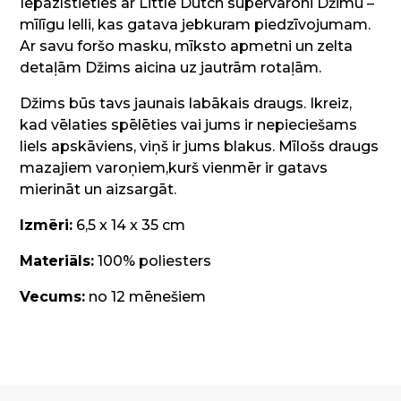
Iepazīstieties ar Little Dutch supervaroni Džimu –
mīlīgu lelli, kas gatava jebkuram piedzīvojumam.
Ar savu foršo masku, mīksto apmetni un zelta
detaļām Džims aicina uz jautrām rotaļām.
Džims būs tavs jaunais labākais draugs.
Ikreiz,
kad vēlaties spēlēties vai jums ir nepieciešams
liels apskāviens, viņš ir jums blakus.
Mīlošs draugs
mazajiem varoņiem,kurš vienmēr ir gatavs
mierināt un aizsargāt.
Izmēri:
6,5 x 14 x 35 cm
Materiāls:
100% poliesters
Vecums:
no 12 mēnešiem