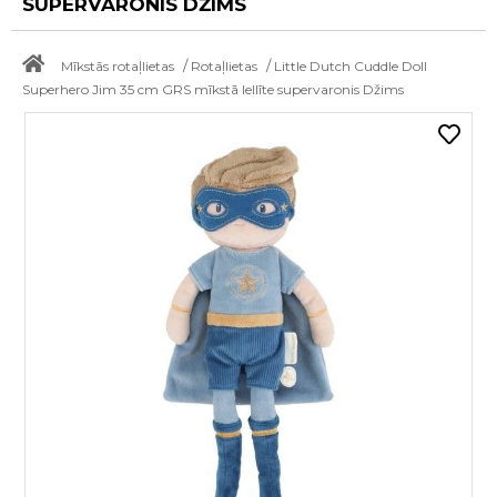
SUPERVARONIS DŽIMS
/
/
Mīkstās rotaļlietas
Rotaļlietas
Little Dutch Cuddle Doll
Superhero Jim 35 cm GRS mīkstā lellīte supervaronis Džims