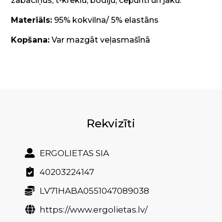
zābaciņus, t-kreklu, bodiju, cepurīti un jaku.
Materiāls:
95% kokvilna/ 5% elastāns
Kopšana:
Var mazgāt veļasmašīnā
Rekvizīti
ERGOLIETAS SIA
40203224147
LV71HABA0551047089038
https://www.ergolietas.lv/