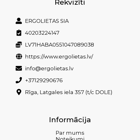
Rekvizīti
ERGOLIETAS SIA
40203224147
LV71HABA0551047089038
https://www.ergolietas.lv/
info@ergolietas.lv
+37129290676
Rīga, Latgales iela 357 (t/c DOLE)
Informācija
Par mums
Noteikumi