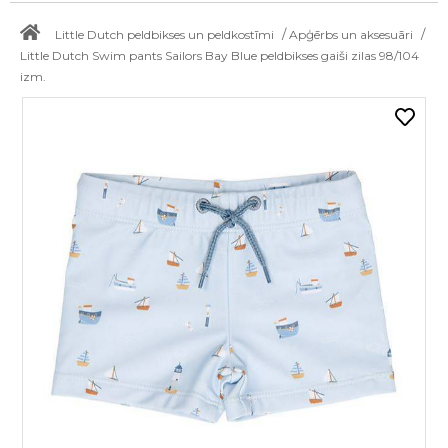
/
/
Little Dutch peldbikses un peldkostīmi
Apģērbs un aksesuāri
Little Dutch Swim pants Sailors Bay Blue peldbikses gaiši zilas 98/104
izm.