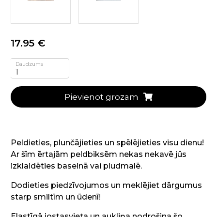
17.95 €
Daudzums
Pievienot grozam
Peldieties, plunčājieties un spēlējieties visu dienu!
Ar šīm ērtajām peldbiksēm nekas nekavē jūs
izklaidēties baseinā vai pludmalē.
Dodieties piedzīvojumos un meklējiet dārgumus
starp smiltīm un ūdenī!
Elastīgā jostasvieta un aukliņa nodrošina šo