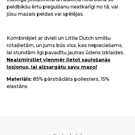
peldbikšu ērtu piegulšanu neatkarīgi no tā, vai
jūsu mazais peldas vai spēlējas.
Kombinējiet ar dvieli un Little Dutch smilšu
rotaļlietām, un jums būs viss, kas nepieciešams,
lai stundām ilgi pavadītu jautras ūdens izklaides.
Neaizmirstiet vienmēr lietot sauļošanās
losjonus, lai aizsargātu savu mazo!
Materiāls:
85% pārstrādāts poliesters, 15%
elastāns