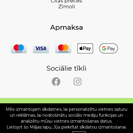
Citas preces
Zīmoli
Apmaksa
Sociālie tīkli
Mēs izmantojam sīkdatnes, lai personalizētu vietnes saturu
Copyright © SIA Ergolietas 2026
un reklāmas, lai nodrošinātu sociālo mediju funkcijas un
analizētu mūsu vietnes izmantošanas datus.
Mājas lapas izstrāde WEBstyle.lv
Lietojot šo Mājas lapu, Jūs piekrītat sīkdatņu izmantošanai.