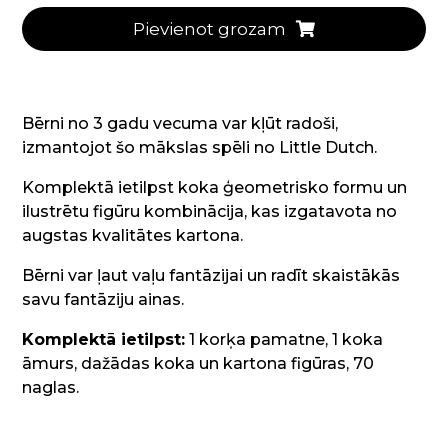
Pievienot grozam
Bērni no 3 gadu vecuma var kļūt radoši,
izmantojot šo mākslas spēli no Little Dutch.
Komplektā ietilpst koka ģeometrisko formu un
ilustrētu figūru kombinācija, kas izgatavota no
augstas kvalitātes kartona.
Bērni var ļaut vaļu fantāzijai un radīt skaistākās
savu fantāziju ainas.
Komplektā ietilpst:
1 korķa pamatne, 1 koka
āmurs, dažādas koka un kartona figūras, 70
naglas.