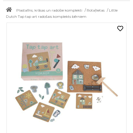
/
/
Plastalīns, krāsas un radošie komplekti
Rotaļlietas
Little
Dutch Tap tap art radošais komplekts bērniem