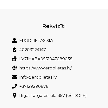
Rekvizīti
ERGOLIETAS SIA
40203224147
LV71HABA0551047089038
https://www.ergolietas.lv/
info@ergolietas.lv
+37129290676
Rīga, Latgales iela 357 (t/c DOLE)