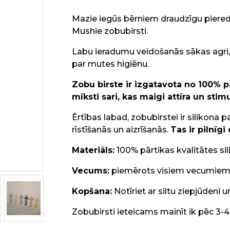
Mazie iegūs bērniem draudzīgu pieredzi
Mushie zobubirsti.
Labu ieradumu veidošanās sākas agri, a
par mutes higiēnu.
Zobu birste ir izgatavota no 100% pār
mīksti sari, kas maigi attīra un st
Ērtības labad, zobubirstei ir silikon
rīstīšanās un aizrīšanās.
Tas ir pilnīgi
Materiāls:
100% pārtikas kvalitātes si
Vecums:
piemērots visiem vecumie
Kopšana:
Notīriet ar siltu ziepjūdeni u
Zobubirsti ieteicams mainīt ik pēc 3