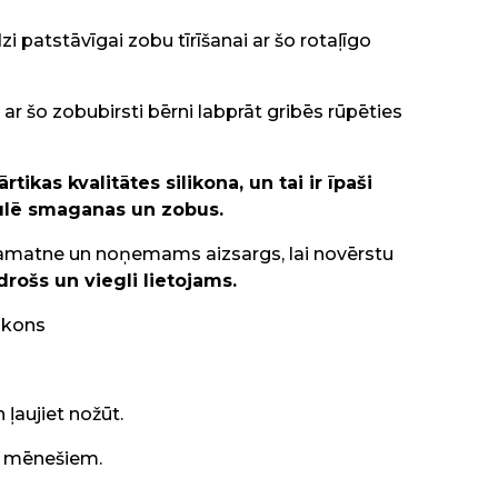
 patstāvīgai zobu tīrīšanai ar šo rotaļīgo
r šo zobubirsti bērni labprāt gribēs rūpēties
tikas kvalitātes silikona, un tai ir īpaši
imulē smaganas un zobus.
a pamatne un noņemams aizsargs, lai novērstu
 drošs un viegli lietojams.
likons
m
n ļaujiet nožūt
.
-4 mēnešiem.