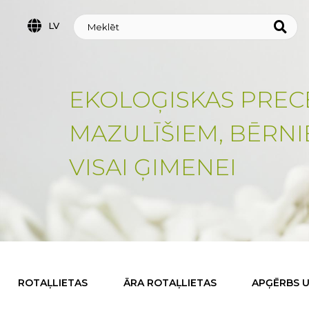
LV
EKOLOĢISKAS PREC
MAZULĪŠIEM, BĒRN
VISAI ĢIMENEI
ROTAĻLIETAS
ĀRA ROTAĻLIETAS
APĢĒRBS U