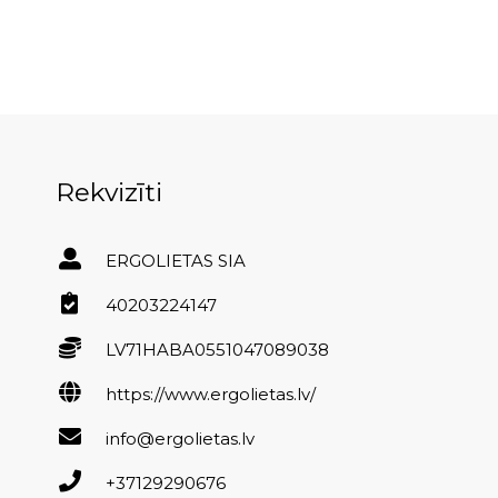
Rekvizīti
ERGOLIETAS SIA
40203224147
LV71HABA0551047089038
https://www.ergolietas.lv/
info@ergolietas.lv
+37129290676