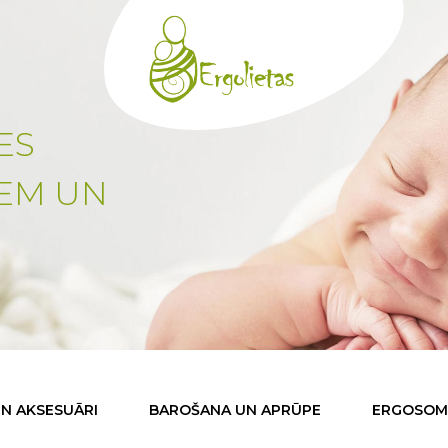
ES
IEM UN
N AKSESUĀRI
BAROŠANA UN APRŪPE
ERGOSOMA