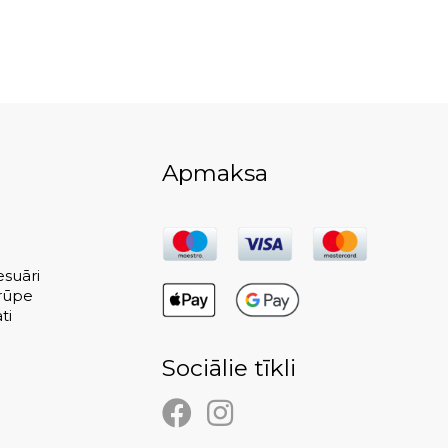
Apmaksa
suāri
rūpe
ti
Sociālie tīkli