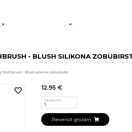
BRUSH - BLUSH SILIKONA ZOBUBIRS
 Toothbrush - Blush silikona zobubirste
12.95 €
Daudzums
Pievienot grozam