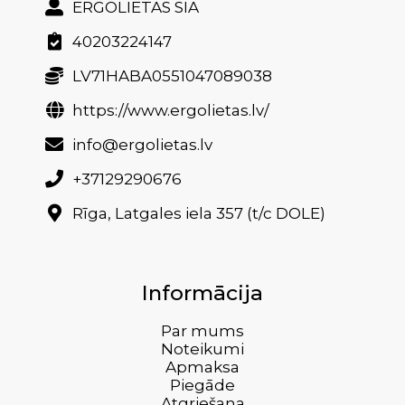
ERGOLIETAS SIA
40203224147
LV71HABA0551047089038
https://www.ergolietas.lv/
info@ergolietas.lv
+37129290676
Rīga, Latgales iela 357 (t/c DOLE)
Informācija
Par mums
Noteikumi
Apmaksa
Piegāde
Atgriešana