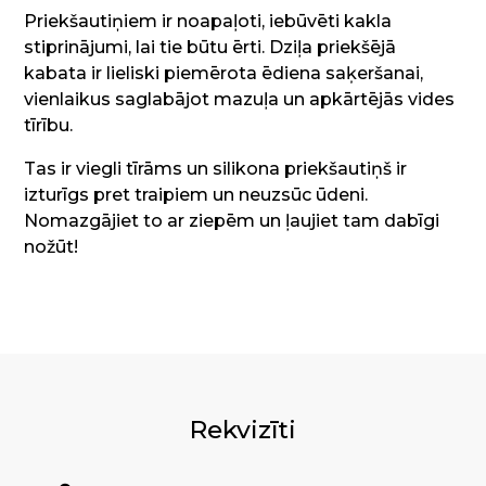
Priekšautiņiem ir noapaļoti, iebūvēti kakla
stiprinājumi, lai tie būtu ērti.
Dziļa priekšējā
kabata ir lieliski piemērota ēdiena saķeršanai,
vienlaikus saglabājot mazuļa un apkārtējās vides
tīrību.
Tas ir viegli tīrāms un silikona priekšautiņš ir
izturīgs pret traipiem un neuzsūc ūdeni.
Nomazgājiet to ar ziepēm un ļaujiet tam dabīgi
nožūt!
Rekvizīti