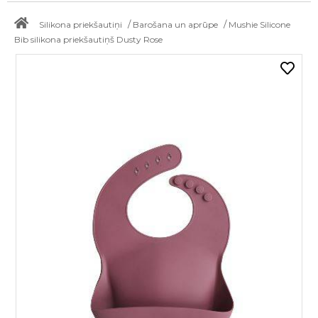
/
/
Silikona priekšautiņi
Barošana un aprūpe
Mushie Silicone
Bib silikona priekšautiņš Dusty Rose