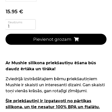
15.95 €
Daudzums
Pievienot grozam
Ar Mushie silikona priekšautiņu ēšana būs
daudz ērtāka un tīrāka!
Zviedrijā izstrādātajiem bērnu priekšautiņiem
Mushie ir skaisti un interesanti dizaini. Gan skaisti
toņi vienās krāsās, gan rotaļīgi zīmējumi.
Šie priekšautiņi ir izgatavoti no pārtikas
silikona, un tie nesatur 100% BPA un ftalātu.