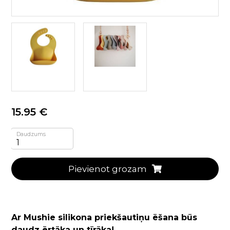
15.95 €
Daudzums
Pievienot grozam
Ar Mushie silikona priekšautiņu ēšana būs
daudz ērtāka un tīrāka!