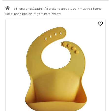
/
/
Silikona priekšautiņi
Barošana un aprūpe
Mushie Silicone
Bib silikona priekšautiņš Mineral Yellow