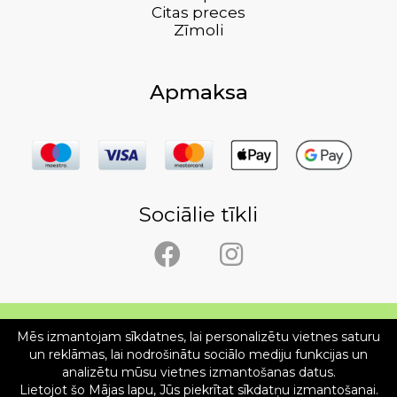
Citas preces
Zīmoli
Apmaksa
Sociālie tīkli
Mēs izmantojam sīkdatnes, lai personalizētu vietnes saturu
Copyright © SIA Ergolietas 2026
un reklāmas, lai nodrošinātu sociālo mediju funkcijas un
analizētu mūsu vietnes izmantošanas datus.
Mājas lapas izstrāde WEBstyle.lv
Lietojot šo Mājas lapu, Jūs piekrītat sīkdatņu izmantošanai.