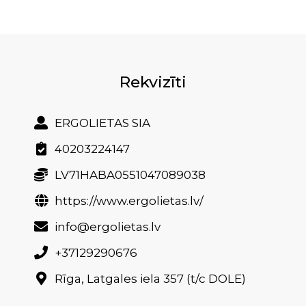
Rekvizīti
ERGOLIETAS SIA
40203224147
LV71HABA0551047089038
https://www.ergolietas.lv/
info@ergolietas.lv
+37129290676
Rīga, Latgales iela 357 (t/c DOLE)