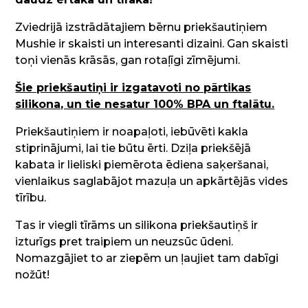
Zviedrijā izstrādātajiem bērnu priekšautiņiem
Mushie ir skaisti un interesanti dizaini. Gan skaisti
toņi vienās krāsās, gan rotaļīgi zīmējumi.
Šie priekšautiņi ir izgatavoti no pārtikas
silikona, un tie nesatur 100% BPA un ftalātu.
Priekšautiņiem ir noapaļoti, iebūvēti kakla
stiprinājumi, lai tie būtu ērti.
Dziļa priekšējā
kabata ir lieliski piemērota ēdiena saķeršanai,
vienlaikus saglabājot mazuļa un apkārtējās vides
tīrību.
Tas ir viegli tīrāms un silikona priekšautiņš ir
izturīgs pret traipiem un neuzsūc ūdeni.
Nomazgājiet to ar ziepēm un ļaujiet tam dabīgi
nožūt!