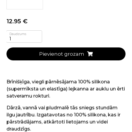
12.95 €
Daudzums
Pievienot grozam
Brīnišķīga, viegli pārnēsājama 100% silikona
(supermīksta un elastīga) lejkanna ar auklu un ērti
satveramu rokturi.
Dārzā, vannā vai pludmalē tās sniegs stundām
ilgu jautrību. Izgatavotas no 100% silikona, kas ir
pārstrādājams, atkārtoti lietojams un videi
draudzīgs.