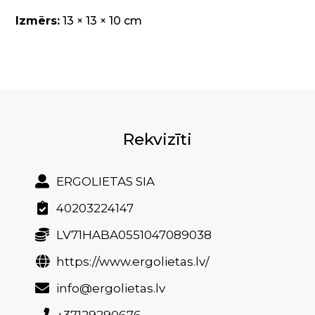
Izmērs:
13 × 13 × 10 cm
Rekvizīti
ERGOLIETAS SIA
40203224147
LV71HABA0551047089038
https://www.ergolietas.lv/
info@ergolietas.lv
+37129290676