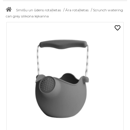
/
/
Smilšu un ūdens rotaļlietas
Āra rotaļlietas
Scrunch watering
can grey silikona lejkanna